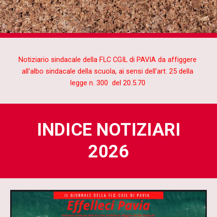
Notiziario sindacale della FLC CGIL di PAVIA da affiggere
all'albo sindacale della scuola, ai sensi dell'art. 25 della
legge n. 300 del 20.5.70
INDICE NOTIZIARI
202
6