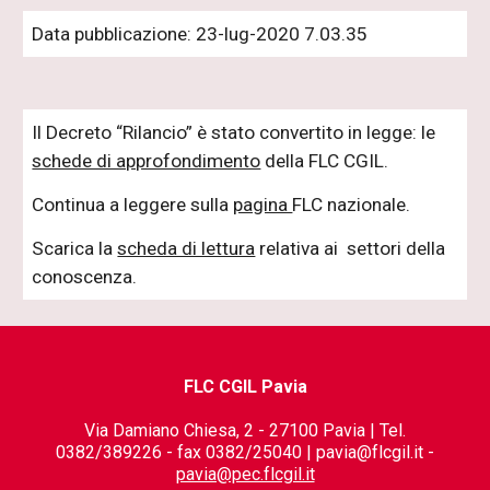
Data pubblicazione: 23-lug-2020 7.03.35
Il Decreto “Rilancio” è stato convertito in legge: le
schede di approfondimento
della FLC CGIL.
Continua a leggere sulla
pagina
FLC nazionale.
Scarica la
scheda di lettura
relativa ai settori della
conoscenza.
FLC CGIL Pavia
Via Damiano Chiesa, 2 - 27100 Pavia | Tel.
0382/389226 - fax 0382/25040 | pavia@flcgil.it -
pavia@pec.flcgil.it