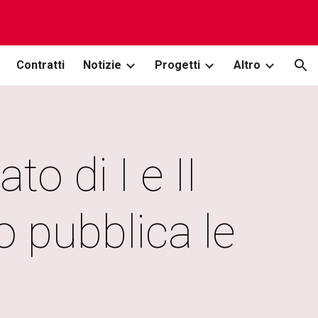
ion
Contratti
Notizie
Progetti
Altro
o di I e II
o pubblica le