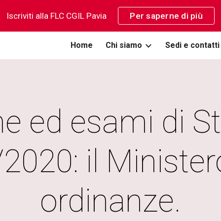
Iscriviti alla FLC CGIL Pavia
Per saperne di più
ip to main content
Skip to navigat
Home
Chi siamo
Sedi e contatti
e ed esami di Stat
020: il Minister
ordinanze.